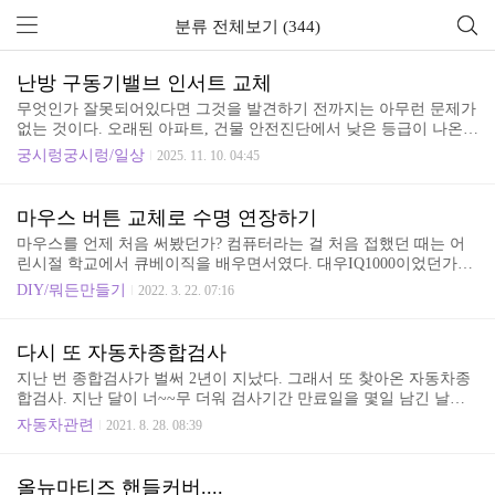
분류 전체보기 (344)
난방 구동기밸브 인서트 교체
무엇인가 잘못되어있다면 그것을 발견하기 전까지는 아무런 문제가
없는 것이다. 오래된 아파트, 건물 안전진단에서 낮은 등급이 나온것
이 축하한다고 각종 건설사에서 현수막을 걸고 이상하다. 건물상태
궁시렁궁시렁/일상
2025. 11. 10. 04:45
가 좋지 않은데 좋은 일이라나.... 그렇다면 우연하게 좋은 것을 발견
한것이다. 언제 설치되었는지 모르는 아마도 최소 15년 이상은 된 난
방분배기에서 이상함을 발견했다. 겨울이 다가오니 앞으로 역할을
마우스 버튼 교체로 수명 연장하기
해야하는데 갑자기 더 이상해지는 것은 아닐까? 몇일 지켜보니 하루
마우스를 언제 처음 써봤던가? 컴퓨터라는 걸 처음 접했던 때는 어
에 물 한방울(?) 정도 보이다 몇 주가 지나니 좀 더 나오는 듯했다. 상
린시절 학교에서 큐베이직을 배우면서였다. 대우IQ1000이었던가?
태가 최상은 아니지만 30년이상되고 중간에 지역난방으로 전환되어
키보드가 곧 컴퓨터였다. 마우스? 그런건 없었다. 그때 컴퓨터를 가
추가로 배관작업이 있었다. 왼쪽위 빨간 제품의 바로 아래에서 물방
DIY/뭐든만들기
2022. 3. 22. 07:16
지고 있는 친구들이 있었다. 놀러가 오락도 했었지.... 그때 그 친구
울이 보여 지켜오는 동안 실로 유도를 하고 아래 ..
의 집에는 MAC이 있었다. 모델은 기억이 나지 않지만 조이스틱으로
기억되는 것으로 가라데같은 오락을 했던 기억이.... 큐베이직을 배
다시 또 자동차종합검사
웠다는 경험으로 선생님의 지시로 성적입력을 했던 기억이 있다. 물
지난 번 종합검사가 벌써 2년이 지났다. 그래서 또 찾아온 자동차종
론 그 컴퓨터에도 마우스는 없었다. 80년대였지만 주위의 다른학교
합검사. 지난 달이 너~~무 더워 검사기간 만료일을 몇일 남긴 날짜
는 성적표를 글로적고 도장찍고로 계속하고 있을때 우리학교는 도
에 예약을 하고 검사를 받고왔다. 2년 전의 검사 때는 예약을 하고
트프린터로 출력해서 줬었다. 아무튼 80년대 중반에 누구들보다 빠
자동차관련
2021. 8. 28. 08:39
방문해서 등록/결재를 하고 자동차검사를 받는 순서였는데 코로나1
르게 큐베이직으로 코딩을 배웠었지만 컴퓨터가 그리 만만한 ..
9로 인해 비대면과정으로 변화가되어 인터넷으로 예약부터 결재까
지 완료하고 예약시간에 맞춰 방문하면 바로 검사장으로 갔었다. 비
올뉴마티즈 핸들커버....