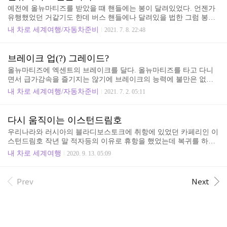
가 주룩주룩~! 검사소건물은 변한게 없는 듯.... 순서가되면 아저씨
예전에 올뉴마티즈를 받았을 떄 핸들에는 봉이 달려있었다. 언젠가
에게 차를 맡기고 삥~ 돌아서 대기실에 있으면서... 힐금힐끔 검사과
유행했었던 거같기도 한데 버스 핸들에나 달려있을 법한 그럼 봉이
정 보기. 지난번 검사 후 2년사이에 썬팅을 했었는데... 시정권고라
달려있었다. 개인적으로는 기타의 악세사리는 좋아하지 않기에 바
고 보인다. 다른 나라들처럼 앞유리, 앞좌석창문의 투과율을 75%으
내 차로 세계여행/자동차준비
2021. 7. 8. 22:48
로 뽑아 버리고 타고 다녔었다. 몇 년이 지났다. 처음 만들어 진지도
로해서 강하게 단속을 했으면 좋겠다. 여차저차하여.....
10년이 넘은 나이니 여기저가 갈라질때도 되었다. 그러던 어느날 핸
들의 상단부분에서 갈라진 게 손에 느껴졌었다. 운행을 전에 비해 하
브레이크 업(?) 그레이드?
지 않고 때양볕에 세워놔서인지 노화가 빨리왔을 수도 있겠다. 지하
올뉴마티즈에 엑센트의 브레이크를 달다. 올뉴마티즈를 타고 다니
주차장이 없는 관계로 진행은 점점 빨라질 수도 있는 것이고.... 20년
면서 급가감속을 즐기지는 않기에 브레이크의 능력에 불만은 없었
도 넘었나? 그 떄 핸들커버라는 걸 사용을 해봤었다. 핸들사이즈에
는데 수년전에 주차장에서 출발하고 몇 분후에 약간의 내리막을 만
맞게 구입을 해서 어렵게 씌우고 벗길때는 더 어렵게~ 했었던 기억
내 차로 세계여행/자동차준비
2021. 7. 2. 05:11
났을때 브레이크가 밀리는... 그래서 그 때 검색을 많이 했었다. 올뉴
이.... 마트의 자동차코너에도 있었는데 왠지 끌리지 ..
마티즈에 엑센트(구형)의 브레이크 디스크와 캘리퍼를 이식할 수 있
다는 것이었다. 그러나 그때도 이미 단종된 자동차이고 많은 비용을
다시 움직이는 이스턴드림호
들여 바꿔야 하나? 해서 브레이크액 교체, 브레이크 패드 교체 등만
우리나라와 러시아의 블라디보스토크에 취항에 있었던 카페리인 이
하고 있었다. 마티즈 1,2,3 구형 엑센트것으로 브레이크튜닝 마티즈
스턴드림호 작년 말 적자등의 이유로 휴항을 했었는데 복귀를 하지
1/2/3와 스파크의 가장 큰 차이점 중에 하나가 브레이크입니다. 보통
않았었다. 배의 소유권도 넘어가고.... 올 초엔 컨테이너에 자동차를
자동차 앞브레이크는 디스크 두장이 겹쳐진 디스크를 사용하는데,
내 차로 세계여행
2020. 9. 13. 05:09
적재해서 보내려고 견적등도 받았었다. 이후 코로나19가 심해지면
스파크는 정상적인 디스크를 채용했지만, 마티즈 1 mon..
서.... 작년 말에 "꼭 움직이기를...이스턴드림호 동해-블라디보스토
크" 글을 작성할 때만 하더라도 코로나19는 중국 안에서만 창궐하다
Prev
Next
사라질 줄 알았었다. 우리의 삶을 작년 말로 돌아갈 수 없을 만큼의
세력으로 작용할 줄은.... 코로나19가 가장 큰 방해물에서 사라졌을
때, 연기되어있는 계획을 실행하기위해 필요한 우리나라와 러시아
의 블라디보스토크를 잇는 항로가 이번 주에 복구가 되었다. 이스턴
드림호[ EASTERN DREAM : Passenger..