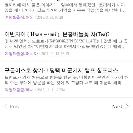
꿀들이 오랜기간 그 상태로 숙성도 되서 맛이 좀 달라질 수도 있는
코끼리에 대해 들은 이야기1. - 일부에서 행해졌던...코끼리가 새끼
것이고....뭐 그런 꿀벌 잡아다가 나무집 주고 그 곳에 집 짓게하고
였을 때 데려다가 길드리려면 기억을 지우는 작업(?)을 해야한다고
꿀 모으게 하는게 토종꿀이고...암튼 꿀벌들이 모아 놓은 꿀들을 잘
한다. 작고 깜깜한 상자에 넣고 무지막지 하게 학대를 하면 엄청난
빼앗아 먹으면 그게 우리가 먹는 꿀인데 우리나라는 4계절 꽃이 있
여행&출장/해외
2018. 3. 30. 08:28
정신적인 충격을 받고 엄마코끼리도 잊어버리는 상태가 된다고 한
는 나라가 아니라 꽃에서 모은 꿀만 있..
다. 그렇게 만들어서 어렸을 때부터 사육사에서 복종하도록 교육을
해서 나중에 관광객도 등에 태우고 다닌고 하는 등등..그런데 수 년
이반차이 ( Иван – чай ), 분홍바늘꽃 차(Tea)?
전엔가... 다른 업체의 코끼리들 끼리 영업을 하다가 지나치게 되었
몇 년전 알렉산드로브카(54°30'46.2"N 58°36'11.4"E)에 갔을 때 그 곳
는데 한 쪽 코끼리가 난동을 피면서 사고가 났다고 한다. 난동을 피
에서 먹었던 차. "이반차이"라고 하면서 대접을 받았었는데 밥먹고
운 코끼리는 새끼를 떼인 엄마코끼리였고 다른 업체 무리중에 새끼
나서 보리차 마시듯이 먹거나 그냥 녹차처럼 마시거나 했었다. 한 아
코끼리가 있었다고 한다. 새끼코끼리는 엄마코끼리를 기억도 못하
여행&출장/러시아
2017. 11. 18. 08:15
주머니의 설명으론 소화에 좋고 열날 때도 좋고 등등...하다고 했었
는데... 우기라 그랬나? 물이 많아 보였다. 물의 흐름은 빠른 ..
다. 가정마다 직접 잎을 채취해서 차를 만들어서 집집마다 약간의 향
기의 차이는 있어도 기본적인 맛은 같았다. 러시아 전역에서 즐기는
구글어스로 찾기~! 평택 미군기지 캠프 험프리스
차라고 했었고 특히 저곳에서 나오는 이반차이는 외지에서 비싼 값
트럼프가 와서 처음으로 방문을 했던 곳, 대통령이 본인의 국가의 해
에 거래가 된다는 말씀도 하셨었다. 그래서 한 어머니에게 만들어 놓
외 주둔 부대에 방문을 하는 것이 뭐 그렇다 쳐도 왜 미군의 해외 기
은 것이 있으면 우리에게 판매를 하시라고해서 사왔었다. 이렇게 생
지중에 가장 규모가 큰 기지가 왜 대한민국에 있는지....패전국가로
겼다. 차를 만드는 과정도 촬영은 했었는데 사용을 하지는 않았다.
여행&출장/국내
2017. 11. 11. 22:54
미군이 주둔하고 있는 일본, 일본의 아베도 미군부대로 마중을 가지
오지 마을에서의 수익원 중에 하나였..
는 않았었는데.... 험프리스, 수 년전에 미군의 해외주군 미군의 변화
에 맞추어서 몇몇지역에 있던 미군을 합치면서 확장이된 기지... 어
Prev
Next
마어마한 땅, 건설비용....트럼프 등은 방위분담금 떠들고...암튼 구
글에서 찾아보기~! 언제나 우리나라의 땅으로 돌아오려나~~~! 넓기
는 정말 넓은 듯하다. 활주로가 작아 보인다. 이 전의 2017/11/09 - 구
글어스로 찾기~! 트럼프 미국 대통령이 도착한 오산기지...의 몇배
되는 크기로 보인다. 홈페..