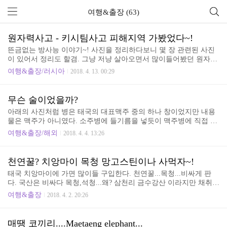
여행&출장 (63)
원자력사고 - 키시팀사고 피해지역 가봤었다~!
뜬금없는 방사능 이야기~! 사진을 정리하다보니 몇 장 관련된 사진
이 있어서 정리도 할겸. 그냥 저냥 살아오면서 많이들어봤던 원자력
관련한 사고는 "체르노빌 사고" 관련해서는 방송을 통해서 다큐멘터
여행&출장/러시아
2018. 4. 13. 00:29
리 같은 것도 꾀 본 것 같고 우리나라에서는 여름철만되면 어디원전
몇호기가 어쩌구해서 블라블라~ 그렇게 살았었다. 그러다 2013년 3
월11일 동일본대지진...쓰나미....후쿠시마제1원자력발전호 폭발...
무슨 술이었을까?
사고 초기에는 모든 방송국에서 생방송을 하더니 어느 순간 쏴~악
아래의 사진처럼 병은 태국의 대표맥주 중의 하나 창이었지만 내용
사라졌었다. 난 일본을 좋아하지 않았었다. 뭐 지금도 일본이 좋지는
물은 맥주가 아니였다. 소주병에 들기름을 넣듯이 맥주병에 직접 만
않다. 뭐 그냥... 전 세계에서 없었으면 세계평화에 도움이 되지 않았
든 술을 넣었놓았을 뿐이었다.천연꿀? 치앙마이 목청 망고스틴이나
을까?하는 나라들은 아시아-일본, 아메리카-미국, 중동-이스라엘, 유
여행&출장/해외
2018. 4. 4. 13:26
사먹자~!의 마지막부분에 있는 동영상 속 마을에서 먹었던 술이다.
럽-프랑스, 대한민국-민정당....뭐 그렇다...
치앙마이 축소에서 새벽에 출발, 점심 때 쯤 중간 마을 도착, 쌀국수
등을 먹고 픽업으로 갈아타고 몇 시간 산길로 이동해서 도착했던
천연꿀? 치앙마이 목청 망고스틴이나 사먹자~!
곳... 꿀은 깜깜한 밤에 딴다고 하니 그 때까지는 그냥 시간 떼우기...
태국 치앙마이에 가면 많이들 구입한다. 천연꿀...목청...비싸게 판
첩첩 산중이라 편의점이 있는 것도 아니고 길잡이를 했던 분이 따준
다. 국산은 비싸다 목청,석청...왜? 삼천리 금수강산 이라지만 채취되
파파야 한 조각 먹고는 달다~ 만 하고 있을 때 마을의 누군가가 가져
는 양이 적으니까 비싸다. 몸에 더 좋아서 비싼 것은 절대 아니다. 아
다 줬다. 직접만들 술이라며~~다들 안먹는 분위기... 뭐 먹는건데 먹
여행&출장
2018. 4. 2. 20:26
름드리의 나무, 그런 아름드리의 나무가 속이 비어있을 확율은? 그
고 죽기야 하겠어? 의 마음으로 마셔봤다.참 ..
확율에 속에 벌이 집을 짓고 있을 확율은? 그런 벌집을 목청꾼이 발
견할 확율은? 발견이 잘 안되다 보니 꿀벌들이 먹으려고 저장해놓은
매땡 코끼리....Maetaeng elephant...