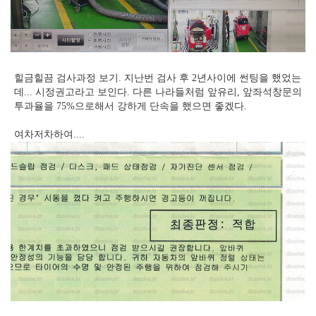
힐금힐끔 검사과정 보기. 지난번 검사 후 2년사이에 썬팅을 했었는
데... 시정권고라고 보인다. 다른 나라들처럼 앞유리, 앞좌석창문의
투과율을 75%으로해서 강하게 단속을 했으면 좋겠다.
여차저차하여....