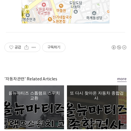
공감
구독하기
'자동차관련' Related Articles
more
올뉴마티즈 스톱램프 스위치
또 다시 찾아온 자동차 종합검
교환
사.
2019.09.22
2019.07.03